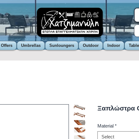
 Offers
Umbrellas
Sunloungers
Outdoor
Indoor
Tabl
Ξαπλώστρα 
Material
*
Select