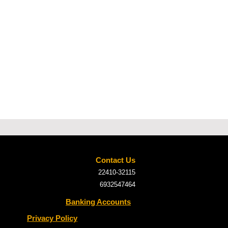
Contact Us
22410-32115
6932547464
Banking Accounts
Privacy Policy