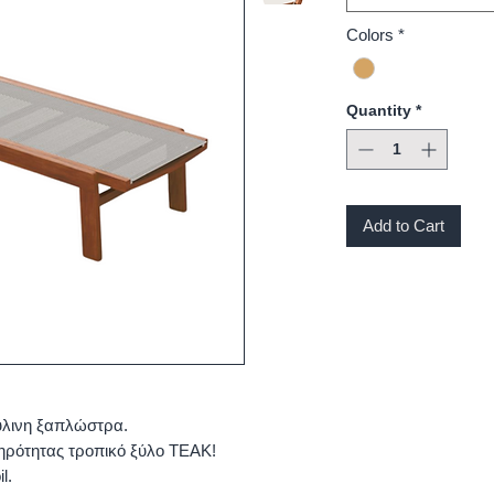
Colors
*
Quantity
*
Add to Cart
ύλινη ξαπλώστρα.
ηρότητας τροπικό ξύλο ΤΕΑΚ!
l.