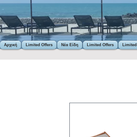
Αρχική
Limited Offers
Νέα Είδη
Limited Offers
Limited