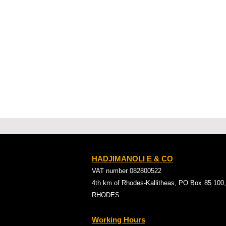
HADJIMANOLI E & CO
VAT number 082800522
4th km of Rhodes-Kallitheas, PO Box
85 100,
RHODES
Working Hours