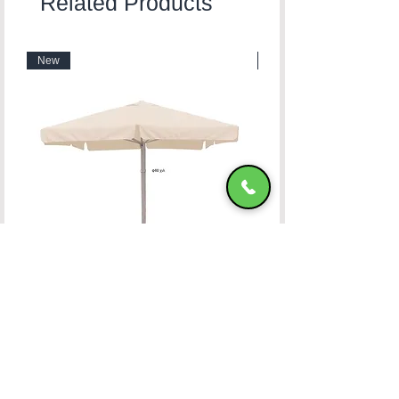
Related Products
New
New
Ομπρέλα Αλουμινίου 400x400 OFF-WHITE
HADJIMANOLI E & CO
VAT number
082800522