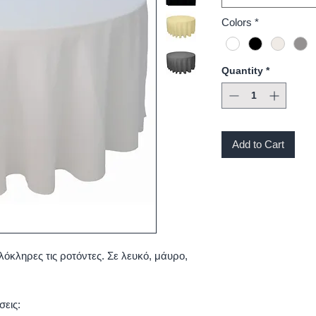
Colors
*
Quantity
*
Add to Cart
όκληρες τις ροτόντες. Σε λευκό, μάυρο,
σεις: