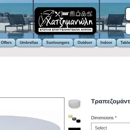
 Offers
Umbrellas
Sunloungers
Outdoor
Indoor
Tabl
Τραπεζομάντ
Dimensions
*
Select