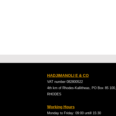
HADJIMANOLI E & CO
VAT number 082800522
4th km of Rhodes-Kallitheas, PO Box
85 100,
RHODES
Working Hours
Monday to Friday: 09:00
untill 15:30