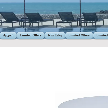
Αρχική
Limited Offers
Νέα Είδη
Limited Offers
Limited