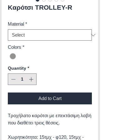
Καρότσι TROLLEY-R
Material
*
Colors
*
Quantity
*
Add to Cart
Τροχήλατο καρότσι με επεκτάσιμη λαβή
που διαθέτει τρεις θέσεις.
Χωρητικότητα: 15τμχ - φ120, 15τμχ -