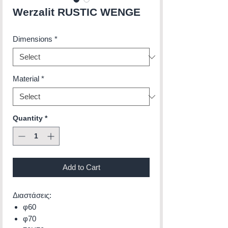
Werzalit RUSTIC WENGE
Dimensions
*
Material
*
Quantity
*
Add to Cart
Διαστάσεις:
φ60
φ70